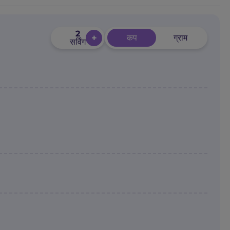
2
+
कप
ग्राम
सर्विंग