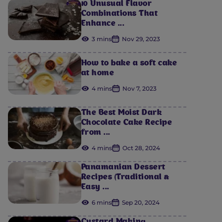
10 Unusual Flavor
Combinations That
Enhance ...
3 mins
Nov 29, 2023
How to bake a soft cake
at home
4 mins
Nov 7, 2023
The Best Moist Dark
Chocolate Cake Recipe
from ...
4 mins
Oct 28, 2024
Panamanian Dessert
Recipes (Traditional &
Easy ...
6 mins
Sep 20, 2024