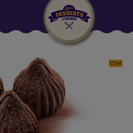
Suggested:
Oreo
Cakes & Brownies
Black Forest
Smoothies
Bournville
154