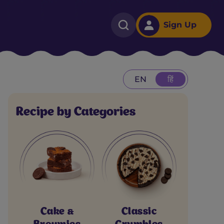
Sign Up
EN
हिं
Recipe by Categories
Cake &
Classic