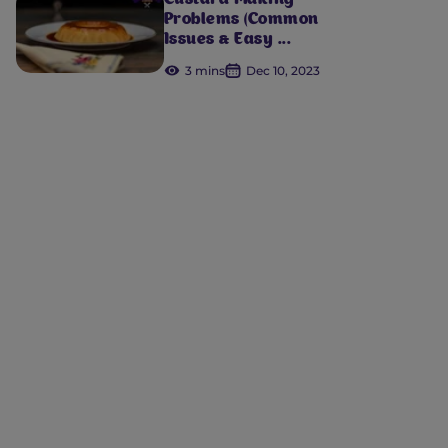
Custard Making
Problems (Common
Issues & Easy ...
3 mins
Dec 10, 2023